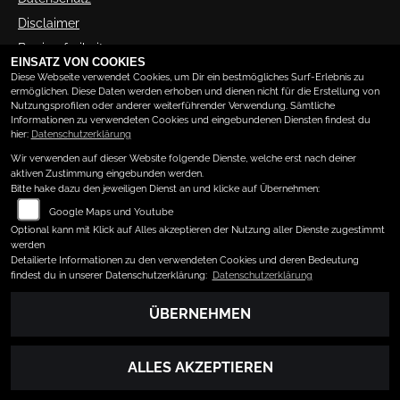
Disclaimer
Barrierefreiheit
EINSATZ VON COOKIES
Diese Webseite verwendet Cookies, um Dir ein bestmögliches Surf-Erlebnis zu
ermöglichen. Diese Daten werden erhoben und dienen nicht für die Erstellung von
ÖFFNUNGSZEITEN
Nutzungsprofilen oder anderer weiterführender Verwendung. Sämtliche
Informationen zu verwendeten Cookies und eingebundenen Diensten findest du
hier:
Datenschutzerklärung
Montag:
09:30 - 12:30 und 13:00 - 18:00
Wir verwenden auf dieser Website folgende Dienste, welche erst nach deiner
Dienstag:
09:30 - 12:30 und 13:00 - 18:00
aktiven Zustimmung eingebunden werden.
Mittwoch:
09:30 - 12:30 und 13:00 - 18:00
Bitte hake dazu den jeweiligen Dienst an und klicke auf Übernehmen:
Donnerstag:
09:30 - 12:30 und 13:00 - 18:00
Google Maps und Youtube
Freitag:
09:30 - 12:30 und 13:30 - 18:00
Optional kann mit Klick auf Alles akzeptieren der Nutzung aller Dienste zugestimmt
Samstag:
10:00 - 13:00
werden
Detailierte Informationen zu den verwendeten Cookies und deren Bedeutung
Sonntag:
geschlossen
findest du in unserer Datenschutzerklärung:
Datenschutzerklärung
Andere Termine nach Vereinbarung
ÜBERNEHMEN
ALLES AKZEPTIEREN